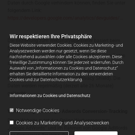
Daten durch Google verhindern können, finden Sie unter
folgendem Link:
https://developers.google.com/analytics/devguides/...
Wir respektieren Ihre Privatsphäre
Die Beziehung zum Webanalyseanbieter basiert beim
Diese Website verwendet Cookies. Cookies zu Marketing- und
Einsatz von Google Analytics auf einer
Analysezwecken werden nur gesetzt, wenn Sie diese
Auftragsdatenverarbeitung. Die Übermittlung von Daten
nachstehend auswählen oder alle Cookies akzeptieren. Diese
freiwillige Zustimmung können Sie jederzeit widerrufen. Durch
an den Auftragsverarbeiter basiert auf einem
Auswahl von „Informationen zu Cookies und Datenschutz“
Angemessenheitsbeschluss der Europäischen
erhalten Sie detaillierte Information zu den verwendeten
Kommission (Selbstzertifizierung Privacy Shield). Die
Cookies und zur Datenschutzerklärung.
Daten werden regelmäßig (derzeit alle 26 Monate)
gelöscht.
Informationen zu Cookies und Datenschutz
Notwendige Cookies
Verwendung von Google Adwords Conversion-Tracking
Diese Website nutzt das Online-Werbeprogramm
Cookies zu Marketing- und Analysezwecken
„Google AdWords“ und im Rahmen von Google AdWords