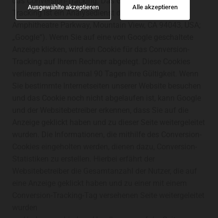
das Conversion-Tracking. Das Google Conversion
Ausgewählte akzeptieren
Alle akzeptieren
Tracking ist ein Analysedienst der Google Inc. (1600
Amphitheatre Parkway, Mountain View, CA 94043, USA;
„Google“). Wenn Sie auf eine von Google geschaltete
Anzeige klicken, wird ein Cookie für das Conversion-
Tracking auf Ihrem Rechner abgelegt. Diese Cookies
verlieren nach maximal 90 Tagen ihre Gültigkeit. Wenn
Sie bestimmte Internetseiten unserer Website besuchen
und das Cookie noch nicht abgelaufen ist, kann Google
und der Websitebetreiber erkennen, dass Sie auf die
Anzeige geklickt haben und zu dieser Seite weitergeleitet
wurden. Die Informationen, die mithilfe des Conversion-
Cookies eingeholten werden, dienen dazu, Conversion-
Statistiken zu erstellen. Hierbei erfährt der
Websitebetreiber die Gesamtanzahl der Nutzer, die auf
eine Anzeige geklickt haben und zu einer mit einem
Conversion-Tracking-Tag versehenen Seite weitergeleitet
wurden